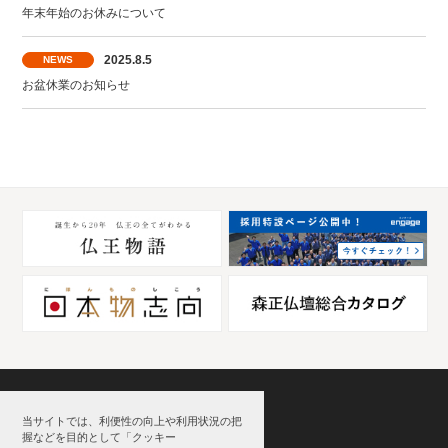
年末年始のお休みについて
2025.8.5
NEWS
お盆休業のお知らせ
本社
当サイトでは、利便性の向上や利用状況の把
〒771-0201 徳島県板野郡北島町北村字鍋井3-9
握などを目的として「クッキー
TEL : 088-698-3003 FAX : 088-698-3007